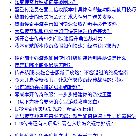
超变传奇兵种如何突破困局？
盟重传送员在蜀山倍攻版本中具体有哪些功能与使用技巧
热血传奇闯天关怎么过？求大神分享通关攻略。
热血传奇手游金币如何快速获取？新手必看攻略
木瓜传奇私服电脑版如何快速提升角色等级？
新开合击传奇SF如何快速提升角色战斗力？
我本沉默版本传奇私服如何快速升级与获取装备？
传奇前十强游戏如何快速升级刷装备制胜秘诀是什么
传奇玩哪个职业最厉害呢？
传奇私服-英雄合击版新手攻略：不容错过的终极指南
今天开启全新私服，让您体验传奇经典战斗的乐趣。
战舞辅助会员赠送脚本编辑器？
零成本开传奇私服：一步步搭建你的游戏王国
（以下为符合要求的专业游戏攻略文章）
1.76传奇再次焕发光彩，精品版上线！
武易传奇神鸟归来服务端：新手如何快速上手，称霸玛法
1.76传奇还有人玩吗？现在入坑怎么玩才好玩？
狼族传承：传奇狼族之谜，揭开千古之问