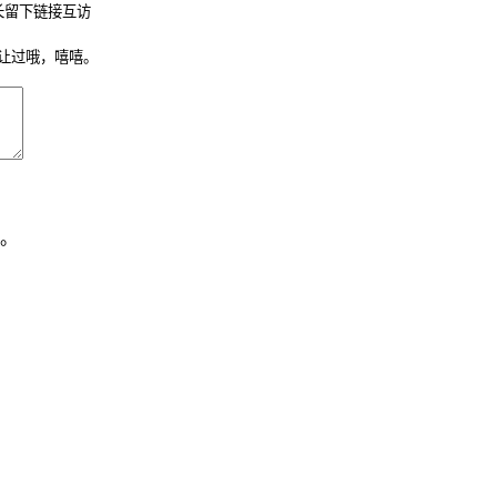
长留下链接互访
让过哦，嘻嘻。
。