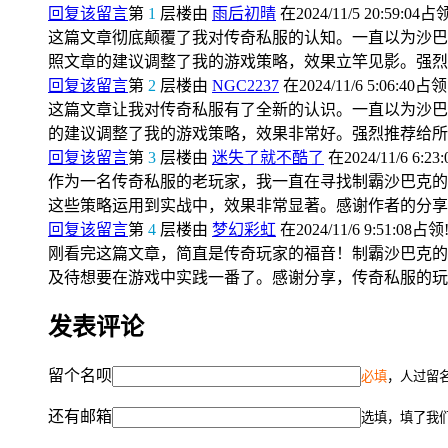
回复该留言
第
1
层楼由
雨后初晴
在2024/11/5 20:59:04占
这篇文章彻底颠覆了我对传奇私服的认知。一直以为沙巴
照文章的建议调整了我的游戏策略，效果立竿见影。强烈
回复该留言
第
2
层楼由
NGC2237
在2024/11/6 5:06:40占领
这篇文章让我对传奇私服有了全新的认识。一直以为沙巴
的建议调整了我的游戏策略，效果非常好。强烈推荐给所
回复该留言
第
3
层楼由
迷失了就不酷了
在2024/11/6 6:23
作为一名传奇私服的老玩家，我一直在寻找制霸沙巴克的
这些策略运用到实战中，效果非常显著。感谢作者的分享
回复该留言
第
4
层楼由
梦幻彩虹
在2024/11/6 9:51:08占领
刚看完这篇文章，简直是传奇玩家的福音！制霸沙巴克的
及待想要在游戏中实践一番了。感谢分享，传奇私服的玩
发表评论
留个名呗
必填
，人过留名
还有邮箱
选填，填了我