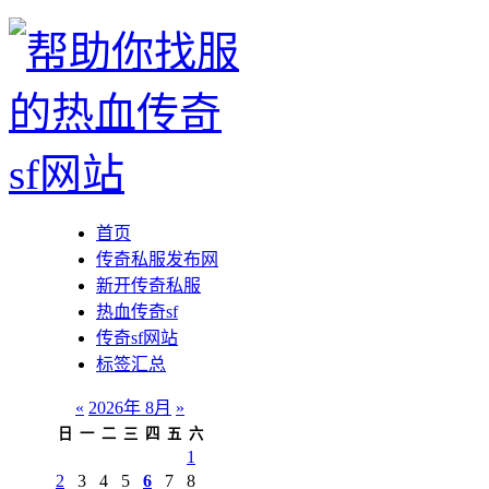
首页
传奇私服发布网
新开传奇私服
热血传奇sf
传奇sf网站
标签汇总
«
2026年 8月
»
日
一
二
三
四
五
六
1
2
3
4
5
6
7
8