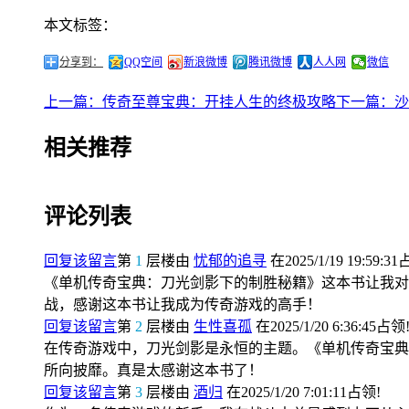
本文标签：
分享到：
QQ空间
新浪微博
腾讯微博
人人网
微信
上一篇：传奇至尊宝典：开挂人生的终极攻略
下一篇：沙
相关推荐
评论列表
回复该留言
第
1
层楼由
忧郁的追寻
在2025/1/19 19:59:3
《单机传奇宝典：刀光剑影下的制胜秘籍》这本书让我对
战，感谢这本书让我成为传奇游戏的高手！
回复该留言
第
2
层楼由
生性喜孤
在2025/1/20 6:36:45占领
在传奇游戏中，刀光剑影是永恒的主题。《单机传奇宝典
所向披靡。真是太感谢这本书了！
回复该留言
第
3
层楼由
酒归
在2025/1/20 7:01:11占领!