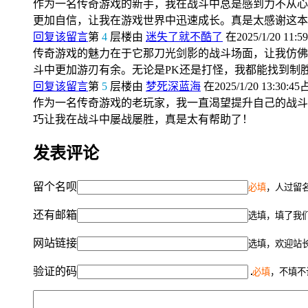
作为一名传奇游戏的新手，我在战斗中总是感到力不从心
更加自信，让我在游戏世界中迅速成长。真是太感谢这本
回复该留言
第
4
层楼由
迷失了就不酷了
在2025/1/20 11:5
传奇游戏的魅力在于它那刀光剑影的战斗场面，让我仿佛
斗中更加游刃有余。无论是PK还是打怪，我都能找到制
回复该留言
第
5
层楼由
梦死深蓝海
在2025/1/20 13:30:4
作为一名传奇游戏的老玩家，我一直渴望提升自己的战斗
巧让我在战斗中屡战屡胜，真是太有帮助了！
发表评论
留个名呗
必填
，人过留名
还有邮箱
选填，填了我
网站链接
选填，欢迎站
验证的码
必填
，不填不