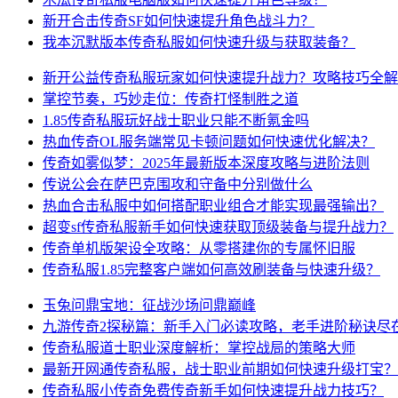
新开合击传奇SF如何快速提升角色战斗力？
我本沉默版本传奇私服如何快速升级与获取装备？
新开公益传奇私服玩家如何快速提升战力？攻略技巧全解
掌控节奏，巧妙走位：传奇打怪制胜之道
1.85传奇私服玩好战士职业只能不断氪金吗
热血传奇OL服务端常见卡顿问题如何快速优化解决？
传奇如雾似梦：2025年最新版本深度攻略与进阶法则
传说公会在萨巴克围攻和守备中分别做什么
热血合击私服中如何搭配职业组合才能实现最强输出？
超变sf传奇私服新手如何快速获取顶级装备与提升战力？
传奇单机版架设全攻略：从零搭建你的专属怀旧服
传奇私服1.85完整客户端如何高效刷装备与快速升级？
玉兔问鼎宝地：征战沙场问鼎巅峰
九游传奇2探秘篇：新手入门必读攻略，老手进阶秘诀尽
传奇私服道士职业深度解析：掌控战局的策略大师
最新开网通传奇私服，战士职业前期如何快速升级打宝？
传奇私服小传奇免费传奇新手如何快速提升战力技巧？