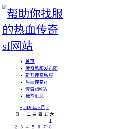
首页
传奇私服发布网
新开传奇私服
热血传奇sf
传奇sf网站
标签汇总
«
2026年 8月
»
日
一
二
三
四
五
六
1
2
3
4
5
6
7
8