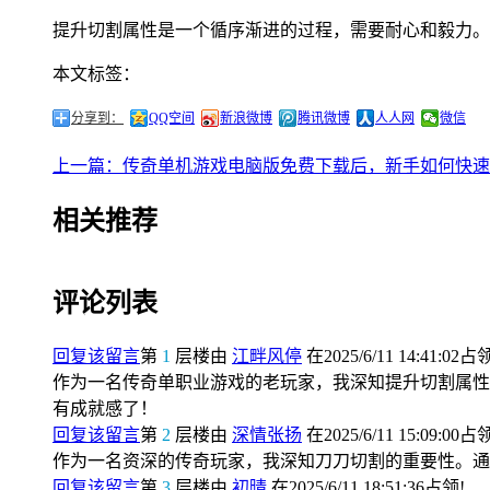
提升切割属性是一个循序渐进的过程，需要耐心和毅力。
本文标签：
分享到：
QQ空间
新浪微博
腾讯微博
人人网
微信
上一篇：传奇单机游戏电脑版免费下载后，新手如何快速
相关推荐
评论列表
回复该留言
第
1
层楼由
江畔风停
在2025/6/11 14:41:02占
作为一名传奇单职业游戏的老玩家，我深知提升切割属性
有成就感了！
回复该留言
第
2
层楼由
深情张扬
在2025/6/11 15:09:00占
作为一名资深的传奇玩家，我深知刀刀切割的重要性。通
回复该留言
第
3
层楼由
初晴
在2025/6/11 18:51:36占领!