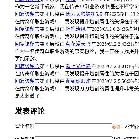
作为一名新手玩家，我在传奇单职业游戏中通过不断学习
回复该留言
第
4
层楼由
因为太帅被罚5块
在2025/6/11 23:
在传奇单职业游戏中，我发现提升切割属性的关键在于不
回复该留言
第
5
层楼由
怀抱清风
在2025/6/12 0:24:36占领
在传奇单职业游戏中，我发现提升切割属性的关键在于选
回复该留言
第
6
层楼由
菊花漫天飞
在2025/6/12 2:43:21
作为一名传奇单职业游戏的忠实粉丝，我一直在寻找提升
更加无敌。
回复该留言
第
7
层楼由
蹋上光棍路
在2025/6/12 3:01:36
在传奇单职业游戏中，我发现提升切割属性的关键在于团
回复该留言
第
8
层楼由
萌到你眼炸
在2025/6/12 5:56:06
在传奇单职业游戏中，我发现刀刀切割的属性提升非常关
是太刺激了！
发表评论
留个名呗
必填
，人过留名