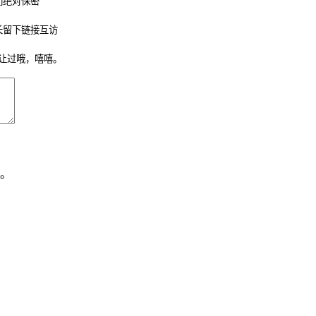
们绝对保密
长留下链接互访
让过哦，嘻嘻。
。