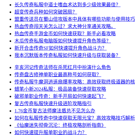
长久传奇私服中道士嗜血术达到多少级效果最佳？
超变传奇兵种如何突破困局？
盟重传送员在蜀山倍攻版本中具体有哪些功能与使用技巧
热血传奇闯天关怎么过？求大神分享通关攻略。
热血传奇手游金币如何快速获取？新手必看攻略
木瓜传奇私服电脑版如何快速提升角色等级？
新开合击传奇SF如何快速提升角色战斗力？
我本沉默版本传奇私服如何快速升级与获取装备？
辛亥河记传奇法师在杀死红月中扮演什么角色
传奇盘古修神单职业最高称号如何获取？
传奇私服牛魔洞逍遥扇爆率攻略：高效获取终极道器的核
蜡笔小新2024私服：极品装备快速获取攻略
破邪单职业传奇：新手开局如何快速起飞？
复古传奇私服快速升级进阶攻略指引
1.76金币复古法师魔法盾总不见怎么办
如何在私服传奇中快速获取无限元宝？高效攻略技巧解析
《仙魔迷失彻骨沉沦：终极攻略剖析指南》
如何快速提升服单职业的战斗力？