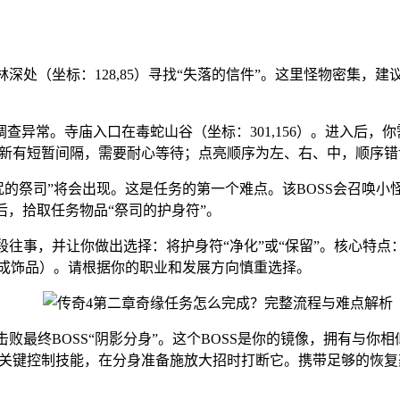
林深处（坐标：128,85）寻找“失落的信件”。这里怪物密集
”调查异常。寺庙入口在毒蛇山谷（坐标：301,156）。进入
刷新有短暂间隔，需要耐心等待；点亮顺序为左、右、中，顺序
被诅咒的祭司”将会出现。这是任务的第一个难点。该BOSS会召
后，拾取任务物品“祭司的护身符”。
一段往事，并让你做出选择：将护身符“净化”或“保留”。核心特
加成饰品）。请根据你的职业和发展方向慎重选择。
击败最终BOSS“阴影分身”。这个BOSS是你的镜像，拥有与
留关键控制技能，在分身准备施放大招时打断它。携带足够的恢