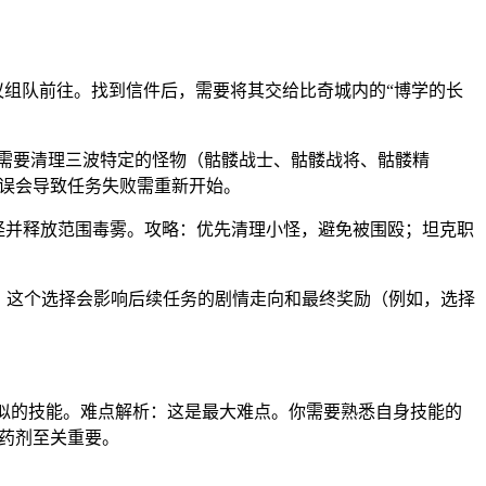
，建议组队前往。找到信件后，需要将其交给比奇城内的“博学的长
后，你需要清理三波特定的怪物（骷髅战士、骷髅战将、骷髅精
错误会导致任务失败需重新开始。
唤小怪并释放范围毒雾。攻略：优先清理小怪，避免被围殴；坦克职
点：这个选择会影响后续任务的剧情走向和最终奖励（例如，选择
你相似的技能。难点解析：这是最大难点。你需要熟悉自身技能的
复药剂至关重要。