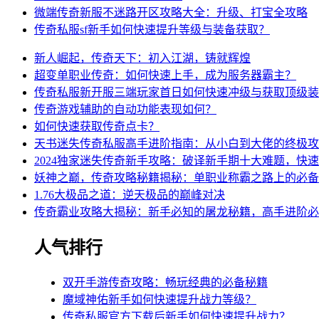
微端传奇新服不迷路开区攻略大全：升级、打宝全攻略
传奇私服sf新手如何快速提升等级与装备获取？
新人崛起，传奇天下：初入江湖，铸就辉煌
超变单职业传奇：如何快速上手，成为服务器霸主？
传奇私服新开服三端玩家首日如何快速冲级与获取顶级装
传奇游戏辅助的自动功能表现如何？
如何快速获取传奇点卡？
天书迷失传奇私服高手进阶指南：从小白到大佬的终极攻
2024独家迷失传奇新手攻略：破译新手期十大难题，快
妖神之巅，传奇攻略秘籍揭秘：单职业称霸之路上的必备
1.76大极品之道：逆天极品的巅峰对决
传奇霸业攻略大揭秘：新手必知的屠龙秘籍，高手进阶必
人气排行
双开手游传奇攻略：畅玩经典的必备秘籍
魔域神佑新手如何快速提升战力等级？
传奇私服官方下载后新手如何快速提升战力？