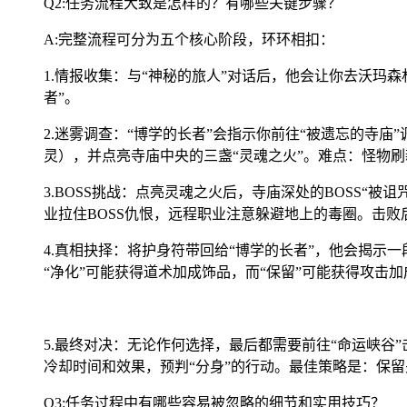
Q2:任务流程大致是怎样的？有哪些关键步骤？
A:完整流程可分为五个核心阶段，环环相扣：
1.情报收集：与“神秘的旅人”对话后，他会让你去沃玛森
者”。
2.迷雾调查：“博学的长者”会指示你前往“被遗忘的寺庙
灵），并点亮寺庙中央的三盏“灵魂之火”。难点：怪物
3.BOSS挑战：点亮灵魂之火后，寺庙深处的BOSS“
业拉住BOSS仇恨，远程职业注意躲避地上的毒圈。击败
4.真相抉择：将护身符带回给“博学的长者”，他会揭示
“净化”可能获得道术加成饰品，而“保留”可能获得攻击
5.最终对决：无论作何选择，最后都需要前往“命运峡谷”
冷却时间和效果，预判“分身”的行动。最佳策略是：保
Q3:任务过程中有哪些容易被忽略的细节和实用技巧？