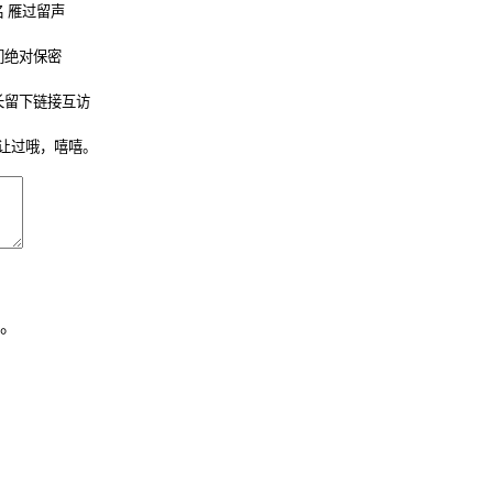
 雁过留声
们绝对保密
长留下链接互访
让过哦，嘻嘻。
。