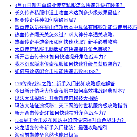
3月11日新开单职业传奇私服怎么快速升级打装备？
长久传奇私服中道士嗜血术达到多少级效果最佳？
超变传奇兵种如何突破困局？
盟重传送员在蜀山倍攻版本中具体有哪些功能与使用技巧
热血传奇闯天关怎么过？求大神分享通关攻略。
热血传奇手游金币如何快速获取？新手必看攻略
木瓜传奇私服电脑版如何快速提升角色等级？
新开合击传奇SF如何快速提升角色战斗力？
我本沉默版本传奇私服如何快速升级与获取装备？
如何高效搭配合击技能快速击败BOSS？
176传奇战神之路：新手入门必知攻略疑难解答
今日新开仿盛大传奇私服中如何高效挑战经典副本？
玛法大陆探秘：开金币传奇秘技大揭秘
玛法大陆征途探秘：天下网络传世私服终极攻略指南
新开合击传奇SF如何快速提升角色战斗力？
1.80星王合击发布网站中如何快速提升角色战斗力？
火龙超变传奇新手入门秘笈：最强攻略指引
海魂前期装备竟然也能出极品