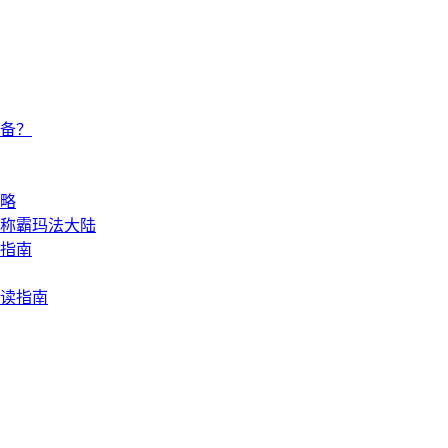
备？
略
速称霸玛法大陆
指南
读指南