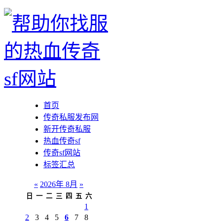
首页
传奇私服发布网
新开传奇私服
热血传奇sf
传奇sf网站
标签汇总
«
2026年 8月
»
日
一
二
三
四
五
六
1
2
3
4
5
6
7
8