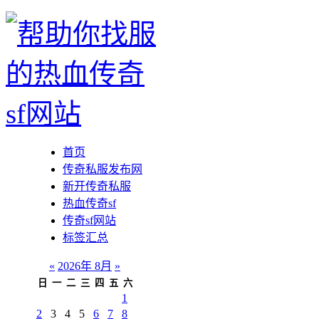
首页
传奇私服发布网
新开传奇私服
热血传奇sf
传奇sf网站
标签汇总
«
2026年 8月
»
日
一
二
三
四
五
六
1
2
3
4
5
6
7
8