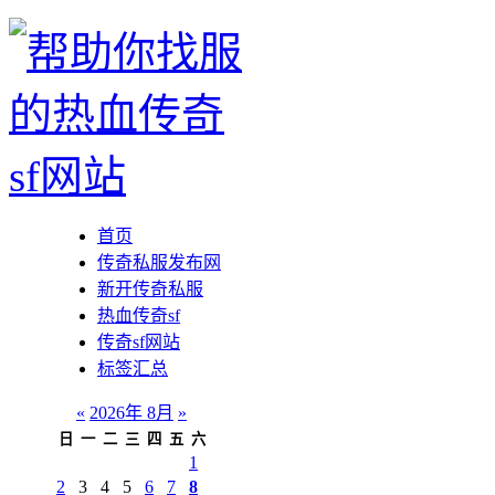
首页
传奇私服发布网
新开传奇私服
热血传奇sf
传奇sf网站
标签汇总
«
2026年 8月
»
日
一
二
三
四
五
六
1
2
3
4
5
6
7
8