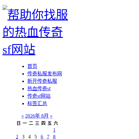
首页
传奇私服发布网
新开传奇私服
热血传奇sf
传奇sf网站
标签汇总
«
2026年 8月
»
日
一
二
三
四
五
六
1
2
3
4
5
6
7
8