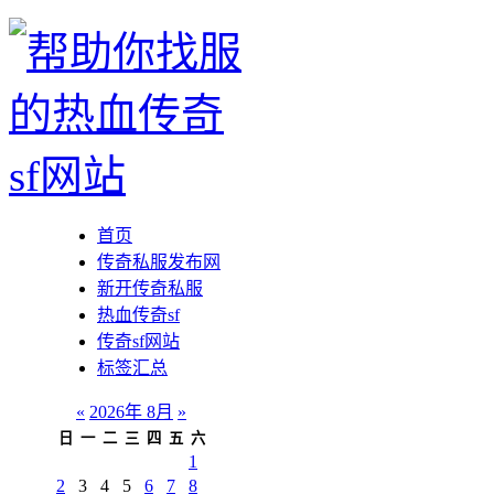
首页
传奇私服发布网
新开传奇私服
热血传奇sf
传奇sf网站
标签汇总
«
2026年 8月
»
日
一
二
三
四
五
六
1
2
3
4
5
6
7
8