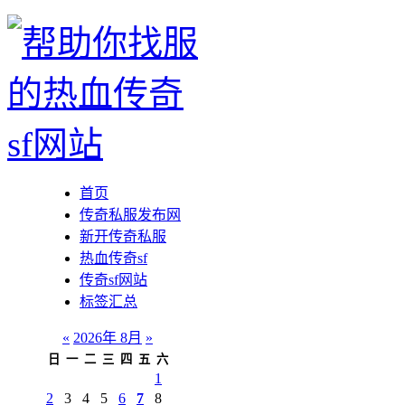
首页
传奇私服发布网
新开传奇私服
热血传奇sf
传奇sf网站
标签汇总
«
2026年 8月
»
日
一
二
三
四
五
六
1
2
3
4
5
6
7
8