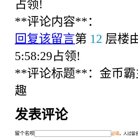
占领!
**评论内容**：
回复该留言
第
12
层楼
5:58:29占领!
**评论标题**：金币
趣
发表评论
留个名呗
必填
，人过留名