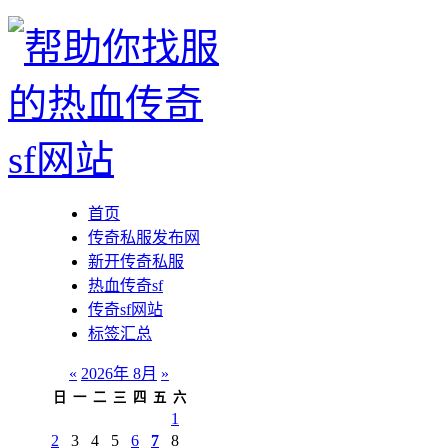
首页
传奇私服发布网
新开传奇私服
热血传奇sf
传奇sf网站
标签汇总
«
2026年 8月
»
日
一
二
三
四
五
六
1
2
3
4
5
6
7
8