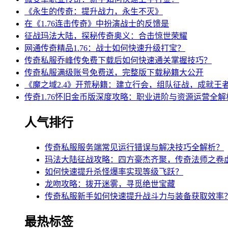
《永生的传奇：提升战力，永生不灭》
在《1.76连击传奇》中扮演战士的反馈是
征战玛法大陆，探秘传奇奥义：合击惊世荣耀
网通传奇精品1.76：战士如何快速升级打宝？
传奇私服乔峰传免费下载后如何快速通关掌握技巧？
传奇私服满级账号免费送，完整版下载秘籍大公开
《魔之域2.4》开荒秘籍：建立行会，组队征战，成就王
传奇1.76怀旧金币版深度攻略：职业进阶与资源运营全解
人气排行
传奇私服服务端常见运行错误与解决技巧全解析？
玛法大陆征战攻略：四方豪杰齐聚，传奇法师之卷
如何快速提升杀怪爆率实现等级飞跃？
龙吻攻略：拨开迷雾，寻觅绝世宝藏
传奇私服新手如何快速提升战斗力与装备获取效率
最热标签