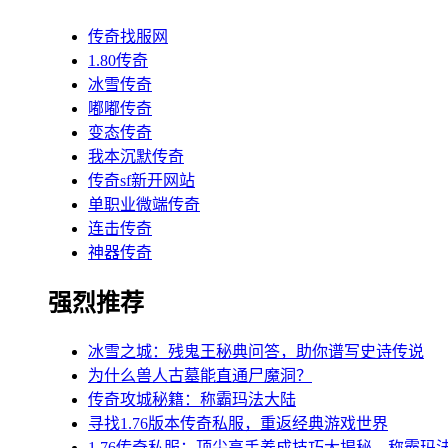
传奇找服网
1.80传奇
冰雪传奇
嘟嘟传奇
变态传奇
我本沉默传奇
传奇sf新开网站
单职业微端传奇
连击传奇
神器传奇
强烈推荐
冰雪之城：残鬼王秘典问答，助你谱写史诗传说
为什么兽人古墓能直通尸魔洞？
传奇攻城秘籍：称霸玛法大陆
寻找1.76版本传奇私服，重返经典游戏世界
1.76传奇私服：顶尖高手养成技巧大揭秘，称霸玛