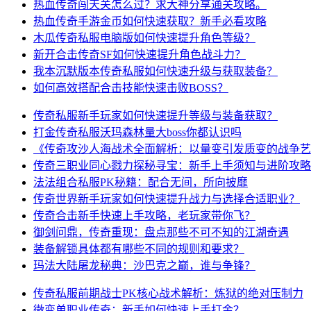
热血传奇闯天关怎么过？求大神分享通关攻略。
热血传奇手游金币如何快速获取？新手必看攻略
木瓜传奇私服电脑版如何快速提升角色等级？
新开合击传奇SF如何快速提升角色战斗力？
我本沉默版本传奇私服如何快速升级与获取装备？
如何高效搭配合击技能快速击败BOSS？
传奇私服新手玩家如何快速提升等级与装备获取？
打金传奇私服沃玛森林量大boss你都认识吗
《传奇攻沙人海战术全面解析：以量变引发质变的战争艺
传奇三职业同心戮力探秘寻宝：新手上手须知与进阶攻略
法法组合私服PK秘籍：配合无间，所向披靡
传奇世界新手玩家如何快速提升战力与选择合适职业？
传奇合击新手快速上手攻略，老玩家带你飞？
御剑问鼎，传奇重现：盘点那些不可不知的江湖奇遇
装备解锁具体都有哪些不同的规则和要求？
玛法大陆屠龙秘典：沙巴克之巅，谁与争锋？
传奇私服前期战士PK核心战术解析：炼狱的绝对压制力
微变单职业传奇：新手如何快速上手打金？