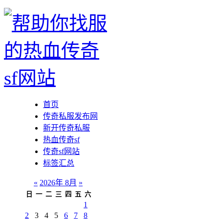
首页
传奇私服发布网
新开传奇私服
热血传奇sf
传奇sf网站
标签汇总
«
2026年 8月
»
日
一
二
三
四
五
六
1
2
3
4
5
6
7
8