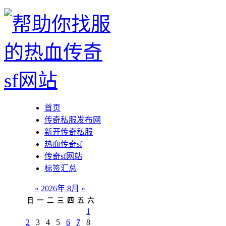
首页
传奇私服发布网
新开传奇私服
热血传奇sf
传奇sf网站
标签汇总
«
2026年 8月
»
日
一
二
三
四
五
六
1
2
3
4
5
6
7
8