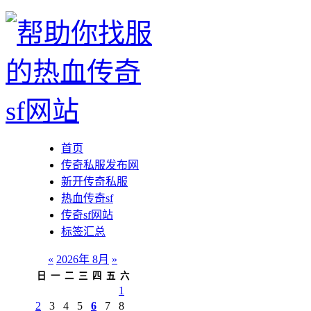
首页
传奇私服发布网
新开传奇私服
热血传奇sf
传奇sf网站
标签汇总
«
2026年 8月
»
日
一
二
三
四
五
六
1
2
3
4
5
6
7
8