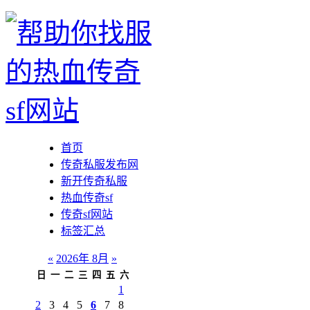
首页
传奇私服发布网
新开传奇私服
热血传奇sf
传奇sf网站
标签汇总
«
2026年 8月
»
日
一
二
三
四
五
六
1
2
3
4
5
6
7
8