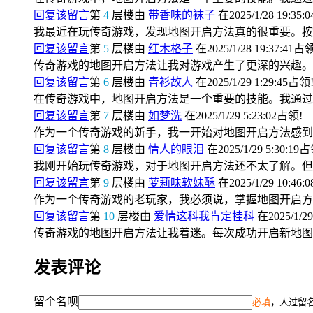
回复该留言
第
4
层楼由
带香味的袜子
在2025/1/28 19:35:
我最近在玩传奇游戏，发现地图开启方法真的很重要。按
回复该留言
第
5
层楼由
红木格子
在2025/1/28 19:37:41占
传奇游戏的地图开启方法让我对游戏产生了更深的兴趣。
回复该留言
第
6
层楼由
青衫故人
在2025/1/29 1:29:45占领
在传奇游戏中，地图开启方法是一个重要的技能。我通过
回复该留言
第
7
层楼由
如梦洗
在2025/1/29 5:23:02占领!
作为一个传奇游戏的新手，我一开始对地图开启方法感到
回复该留言
第
8
层楼由
情人的眼泪
在2025/1/29 5:30:19
我刚开始玩传奇游戏，对于地图开启方法还不太了解。但
回复该留言
第
9
层楼由
萝莉味软妹酥
在2025/1/29 10:46:
作为一个传奇游戏的老玩家，我必须说，掌握地图开启方
回复该留言
第
10
层楼由
爱情这科我肯定挂科
在2025/1/29
传奇游戏的地图开启方法让我着迷。每次成功开启新地图
发表评论
留个名呗
必填
，人过留名