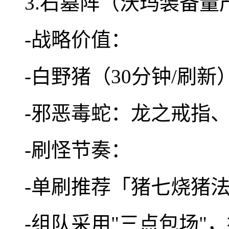
3.石墓阵（沃玛装备量
-战略价值：
-白野猪（30分钟/刷
-邪恶毒蛇：龙之戒指
-刷怪节奏：
-单刷推荐「猪七烧猪法
-组队采用"三点包场"