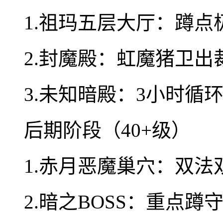
1.祖玛五层大厅：蹲点极
2.封魔殿：虹魔猪卫出裁
3.未知暗殿：3小时循
后期阶段（40+级）
1.赤月恶魔巢穴：双
2.暗之BOSS：重点