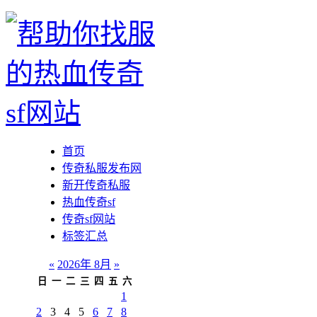
首页
传奇私服发布网
新开传奇私服
热血传奇sf
传奇sf网站
标签汇总
«
2026年 8月
»
日
一
二
三
四
五
六
1
2
3
4
5
6
7
8