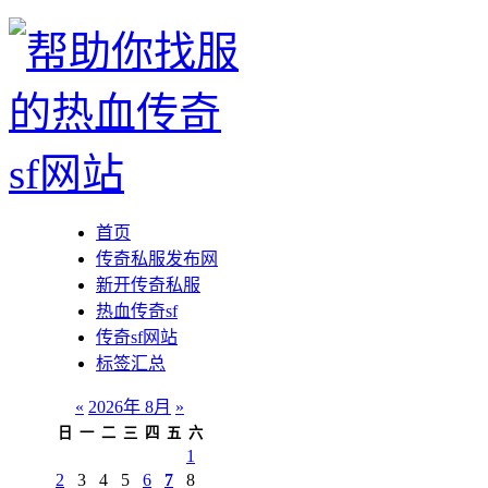
首页
传奇私服发布网
新开传奇私服
热血传奇sf
传奇sf网站
标签汇总
«
2026年 8月
»
日
一
二
三
四
五
六
1
2
3
4
5
6
7
8