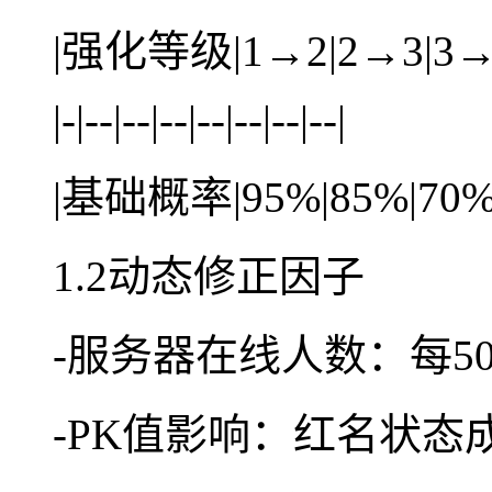
|强化等级|1→2|2→3|3→4
|-|--|--|--|--|--|--|--|
|基础概率|95%|85%|70%|
1.2动态修正因子
-服务器在线人数：每5
-PK值影响：红名状态