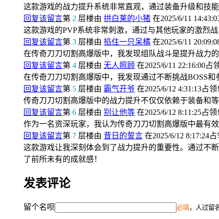
这款游戏的战力提升系统非常直观，通过装备升级和技能
回复该留言
第
2
层楼由
拱白莱的小猪
在2025/6/11 14:43:
这款游戏的PVP系统非常刺激，通过与其他玩家的激烈
回复该留言
第
3
层楼由
掐住一只呆橘
在2025/6/11 20:09:
在传奇刀刀切割高爆版中，我发现组队战斗是提升战力的
回复该留言
第
4
层楼由
无人照顾
在2025/6/11 22:16:00占
在传奇刀刀切割高爆版中，我发现通过不断挑战BOSS
回复该留言
第
5
层楼由
霸气开爷
在2025/6/12 4:31:13占领
传奇刀刀切割高爆版中的战力提升不仅仅依赖于装备和等
回复该留言
第
6
层楼由
别让他等
在2025/6/12 8:11:25占领
作为一名资深玩家，我认为传奇刀刀切割高爆版中最有效
回复该留言
第
7
层楼由
昔日的誓言
在2025/6/12 8:17:24
这款游戏让我深刻体会到了战力提升的重要性。通过不断
了前所未有的成就感！
发表评论
留个名呗
必填
，人过留名