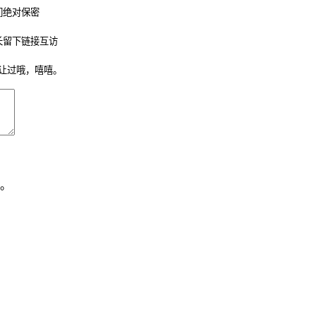
们绝对保密
长留下链接互访
让过哦，嘻嘻。
。