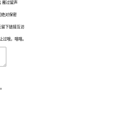
 雁过留声
们绝对保密
长留下链接互访
让过哦，嘻嘻。
。