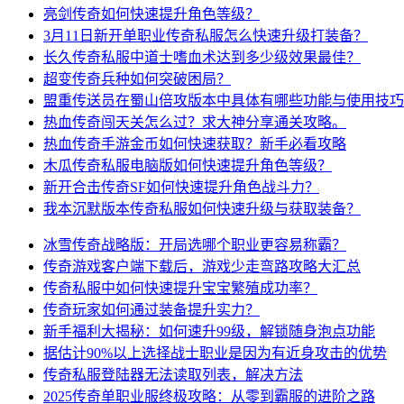
亮剑传奇如何快速提升角色等级？
3月11日新开单职业传奇私服怎么快速升级打装备？
长久传奇私服中道士嗜血术达到多少级效果最佳？
超变传奇兵种如何突破困局？
盟重传送员在蜀山倍攻版本中具体有哪些功能与使用技巧
热血传奇闯天关怎么过？求大神分享通关攻略。
热血传奇手游金币如何快速获取？新手必看攻略
木瓜传奇私服电脑版如何快速提升角色等级？
新开合击传奇SF如何快速提升角色战斗力？
我本沉默版本传奇私服如何快速升级与获取装备？
冰雪传奇战略版：开局选哪个职业更容易称霸？
传奇游戏客户端下载后，游戏少走弯路攻略大汇总
传奇私服中如何快速提升宝宝繁殖成功率？
传奇玩家如何通过装备提升实力？
新手福利大揭秘：如何速升99级，解锁随身泡点功能
据估计90%以上选择战士职业是因为有近身攻击的优势
传奇私服登陆器无法读取列表，解决方法
2025传奇单职业服终极攻略：从零到霸服的进阶之路