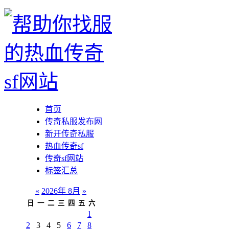
首页
传奇私服发布网
新开传奇私服
热血传奇sf
传奇sf网站
标签汇总
«
2026年 8月
»
日
一
二
三
四
五
六
1
2
3
4
5
6
7
8