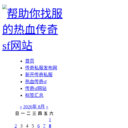
首页
传奇私服发布网
新开传奇私服
热血传奇sf
传奇sf网站
标签汇总
«
2026年 8月
»
日
一
二
三
四
五
六
1
2
3
4
5
6
7
8