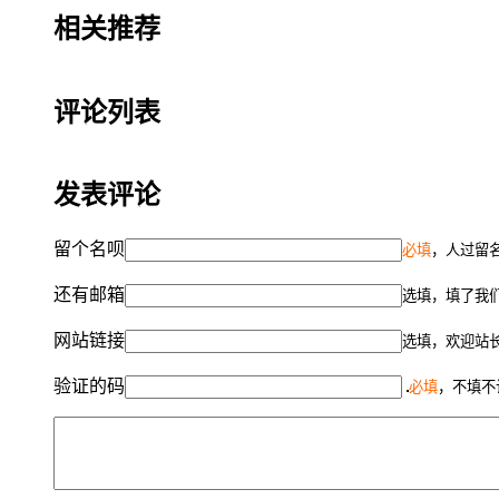
相关推荐
评论列表
发表评论
留个名呗
必填
，人过留名
还有邮箱
选填，填了我
网站链接
选填，欢迎站
验证的码
必填
，不填不