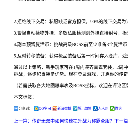
2.拒绝线下交易：私服缺乏官方担保，90%的线下交易为
3.警惕自动捡物外挂：多数私服检测到外挂直接封号，损
4.副本预留复活币：挑战高级BOSS前至少准备3个复活
5.及时转移装备：获得极品装备后第一时间存入仓库，避
通过以上策略，新手玩家可在1周内凑齐雷霆套装，2周冲
挑战，逐步积累装备优势。现在登录游戏，开启你的传奇
（若需获取各大地图爆率表及BOSS坐标，欢迎在评论区
本文标签：
分享到：
QQ空间
新浪微博
腾讯微博
人人网
微信
上一篇：传奇无双中如何快速提升战力称霸全服？
下一篇