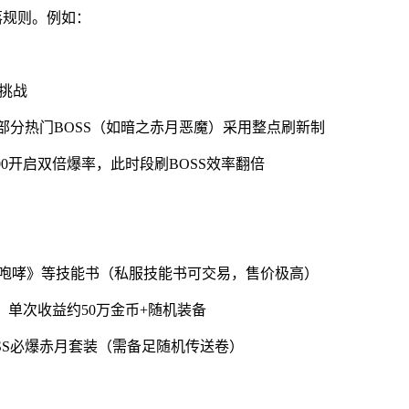
落规则。例如：
队挑战
刷新，部分热门BOSS（如暗之赤月恶魔）采用整点刷新制
:00开启双倍爆率，此时段刷BOSS效率翻倍
冰咆哮》等技能书（私服技能书可交易，售价极高）
，单次收益约50万金币+随机装备
OSS必爆赤月套装（需备足随机传送卷）