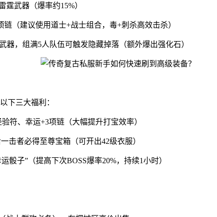
雷霆武器（爆率约15%）
/项链（建议使用道士+战士组合，毒+刺杀高效击杀）
专属武器，组满5人队伍可触发隐藏掉落（额外爆出强化石）
以下三大福利：
双倍经验符、幸运+3项链（大幅提升打宝效率）
，最后一击者必得至尊宝箱（可开出42级衣服）
运骰子”（提高下次BOSS爆率20%，持续1小时）