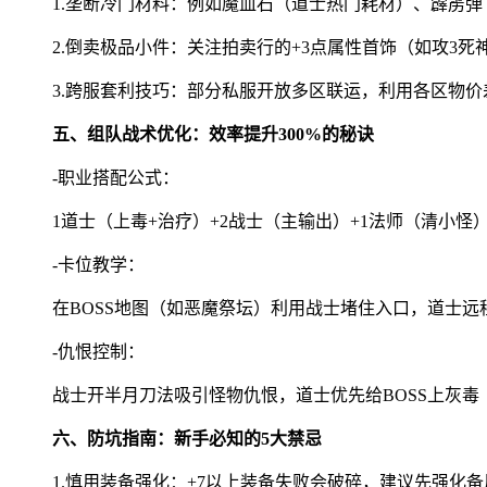
1.垄断冷门材料：例如魔血石（道士热门耗材）、霹雳
2.倒卖极品小件：关注拍卖行的+3点属性首饰（如攻3死
3.跨服套利技巧：部分私服开放多区联运，利用各区物
五、组队战术优化：效率提升300%的秘诀
-职业搭配公式：
1道士（上毒+治疗）+2战士（主输出）+1法师（清小怪
-卡位教学：
在BOSS地图（如恶魔祭坛）利用战士堵住入口，道士
-仇恨控制：
战士开半月刀法吸引怪物仇恨，道士优先给BOSS上灰
六、防坑指南：新手必知的5大禁忌
1.慎用装备强化：+7以上装备失败会破碎，建议先强化