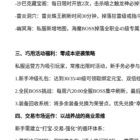
-沙巴克藏宝阁：每日限时开放2次，击杀暗之触龙神必掉
-雷炎洞穴：雷炎蛛王刷新时间30分钟，掉落狂雷级戒指
-幽冥海：私服新增地图，海魔BOSS掉落全职业45级
三、巧用活动福利：零成本逆袭策略
私服运营方为吸引玩家，常推出限时活动，新手务必参与
1.新手冲级礼包：达到30/35/40级可领取绑定元宝、
2.全民BOSS挑战：每周六20:00全服BOSS集中刷新
3.装备回收系统：将多余装备兑换为荣誉点，优先兑换“幸
四、交易市场运作：以战养战的商业思维
新手需建立“打宝-交易-强化”的循环体系：