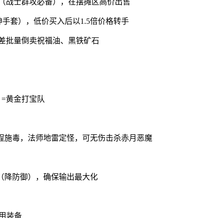
弹（战士群攻必备），在摆摊区高价出售
神手套），低价买入后以1.5倍价格转手
价差批量倒卖祝福油、黑铁矿石
）=黄金打宝队
远程施毒，法师地雷定怪，可无伤击杀赤月恶魔
毒（降防御），确保输出最大化
备用装备