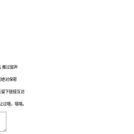
 雁过留声
们绝对保密
长留下链接互访
让过哦，嘻嘻。