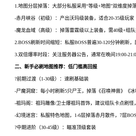
1.地图分层掉落：大部分私服采用“等级+地图”双维度掉
-赤月峡谷（初级）：产出沃玛级装备，适合20-35级玩家
-魔龙血域（高级）：掉落雷霆级以上装备，需40级+组
2.BOSS刷新时间缩短：私服BOSS普遍30-120分钟
3.双倍爆率时段：关注服务器公告，通常在晚间19:00-21
二、新手必刷地图推荐：低门槛高回报
?前期过渡（1-30级）：速刷基础装
-尸魔洞窟：每小时刷新5只尸王，掉落《召唤神兽》《
-祖玛阁：祖玛雕像/卫士爆祖玛首饰，建议组队卡点刷怪
-幻境迷宫：私服特色地图，1-6层掉落赤月散件，7层B
?中期进阶（30-45级）：瞄准顶级套装