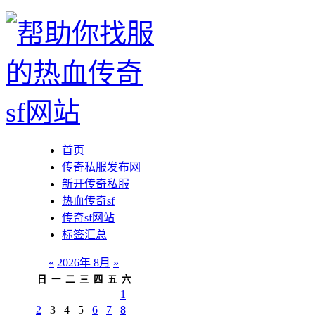
首页
传奇私服发布网
新开传奇私服
热血传奇sf
传奇sf网站
标签汇总
«
2026年 8月
»
日
一
二
三
四
五
六
1
2
3
4
5
6
7
8