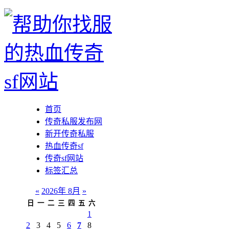
首页
传奇私服发布网
新开传奇私服
热血传奇sf
传奇sf网站
标签汇总
«
2026年 8月
»
日
一
二
三
四
五
六
1
2
3
4
5
6
7
8