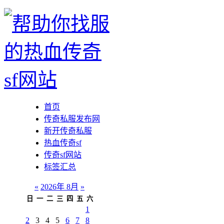
首页
传奇私服发布网
新开传奇私服
热血传奇sf
传奇sf网站
标签汇总
«
2026年 8月
»
日
一
二
三
四
五
六
1
2
3
4
5
6
7
8