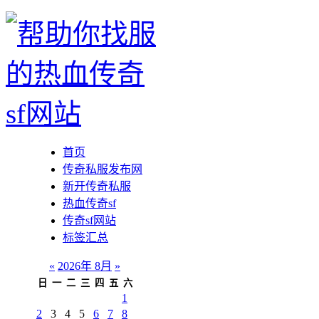
首页
传奇私服发布网
新开传奇私服
热血传奇sf
传奇sf网站
标签汇总
«
2026年 8月
»
日
一
二
三
四
五
六
1
2
3
4
5
6
7
8