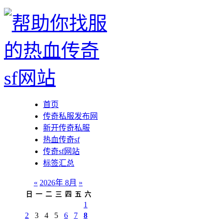
首页
传奇私服发布网
新开传奇私服
热血传奇sf
传奇sf网站
标签汇总
«
2026年 8月
»
日
一
二
三
四
五
六
1
2
3
4
5
6
7
8