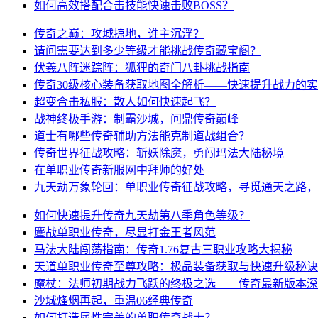
如何高效搭配合击技能快速击败BOSS？
传奇之巅：攻城掠地，谁主沉浮？
请问需要达到多少等级才能挑战传奇藏宝阁？
伏羲八阵迷踪阵：狐狸的奇门八卦挑战指南
传奇30级核心装备获取地图全解析——快速提升战力的
超变合击私服：散人如何快速起飞？
战神终极手游：制霸沙城，问鼎传奇巅峰
道士有哪些传奇辅助方法能克制道战组合？
传奇世界征战攻略：斩妖除魔，勇闯玛法大陆秘境
在单职业传奇新服网中拜师的好处
九天劫万象轮回：单职业传奇征战攻略，寻觅通天之路，
如何快速提升传奇九天劫第八季角色等级？
鏖战单职业传奇，尽显打金王者风范
马法大陆闯荡指南：传奇1.76复古三职业攻略大揭秘
天道单职业传奇至尊攻略：极品装备获取与快速升级秘诀
魔杖：法师初期战力飞跃的终极之选——传奇最新版本深
沙城烽烟再起，重温06经典传奇
如何打造属性完美的单职传奇战士？