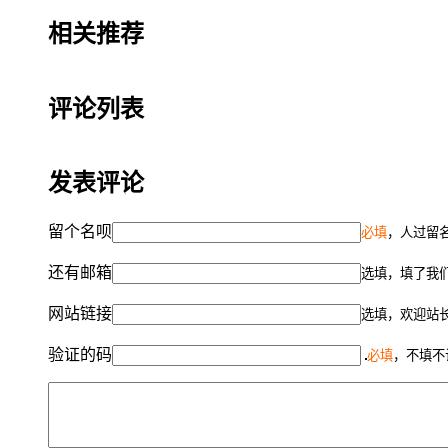
相关推荐
评论列表
发表评论
留个名呗
必填
，人过留名
还有邮箱
选填，填了我
网站链接
选填，欢迎站
验证的码
必填
，不填不