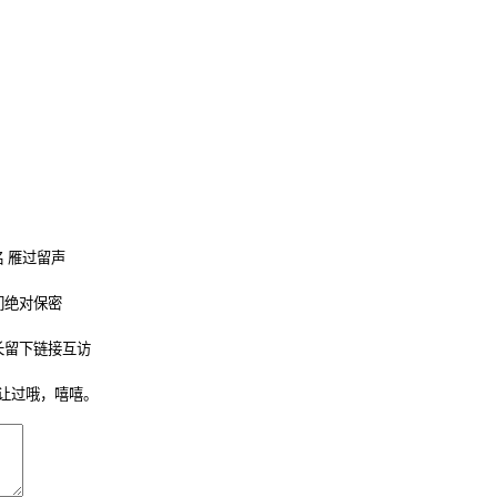
 雁过留声
们绝对保密
长留下链接互访
让过哦，嘻嘻。