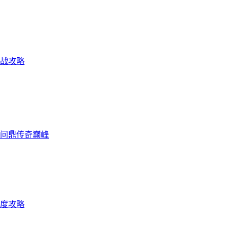
实战攻略
问鼎传奇巅峰
度攻略