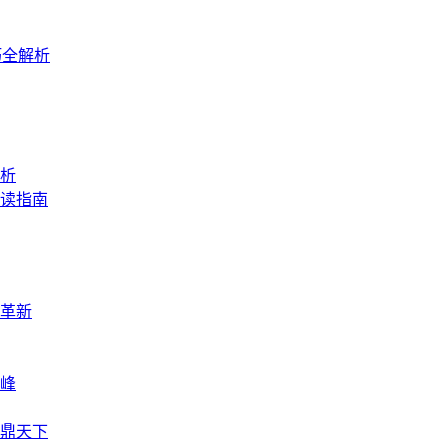
巧全解析
析
读指南
革新
峰
鼎天下