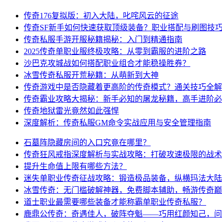
传奇176复拟版：初入大陆，叱咤风云的征途
传奇SF新手如何快速获取顶级装备？职业搭配与刷图技
传奇私服手游开服秘籍揭秘：入门到精通指南
2025传奇单职业服终极攻略：从零到霸服的进阶之路
沙巴克攻城战如何搭配职业组合才能稳操胜券？
冰雪传奇私服开荒秘籍：从萌新到大神
传奇游戏中是否隐藏着更高阶的传奇模式？通关技巧全解
传奇霸业攻略大揭秘：新手必知的屠龙秘籍，高手进阶必
传奇地狱雷光竟然如此强悍
深度解析：传奇私服GM命令实战应用与安全管理指南
石墓阵隐藏房间的入口究竟在哪里？
传奇狂风戒指深度解析与实战攻略：打破攻速极限的战术
提升生命值上限有哪些方法？
迷失单职业传奇征战攻略：锻造极品装备，纵横玛法大陆
冰雪传奇：无门槛破解神器，免费脚本辅助，畅游传奇巅
道士职业最需要哪些装备才能称霸单职业传奇私服？
鹿鼎公传奇：奇遇佳人，破阵夺魁——巧用红颜知己，问