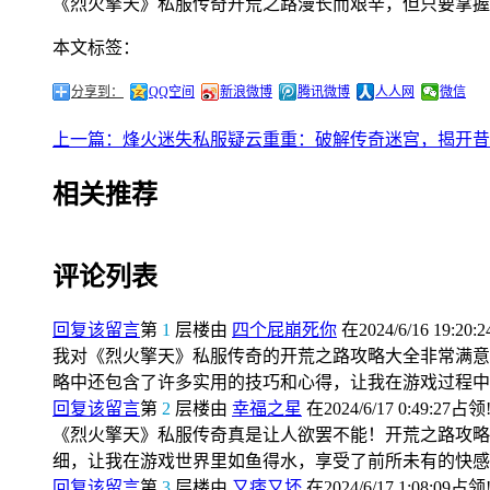
《烈火擎天》私服传奇开荒之路漫长而艰辛，但只要掌握
本文标签：
分享到：
QQ空间
新浪微博
腾讯微博
人人网
微信
上一篇：烽火迷失私服疑云重重：破解传奇迷宫，揭开昔
相关推荐
评论列表
回复该留言
第
1
层楼由
四个屁崩死你
在2024/6/16 19:20:
我对《烈火擎天》私服传奇的开荒之路攻略大全非常满意
略中还包含了许多实用的技巧和心得，让我在游戏过程中
回复该留言
第
2
层楼由
幸福之星
在2024/6/17 0:49:27占领
《烈火擎天》私服传奇真是让人欲罢不能！开荒之路攻略
细，让我在游戏世界里如鱼得水，享受了前所未有的快感
回复该留言
第
3
层楼由
又痞又坏
在2024/6/17 1:08:09占领