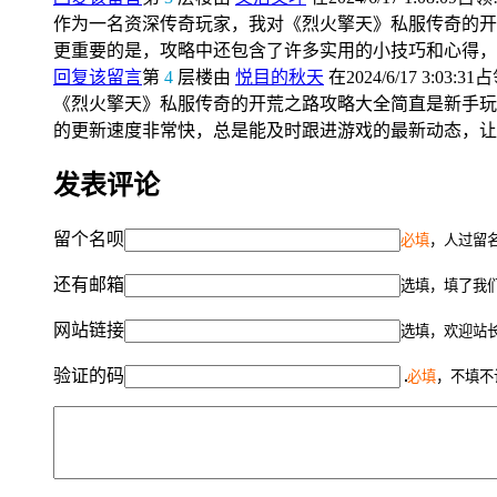
作为一名资深传奇玩家，我对《烈火擎天》私服传奇的开
更重要的是，攻略中还包含了许多实用的小技巧和心得，
回复该留言
第
4
层楼由
悦目的秋天
在2024/6/17 3:03:31
《烈火擎天》私服传奇的开荒之路攻略大全简直是新手玩
的更新速度非常快，总是能及时跟进游戏的最新动态，让
发表评论
留个名呗
必填
，人过留名
还有邮箱
选填，填了我
网站链接
选填，欢迎站
验证的码
必填
，不填不