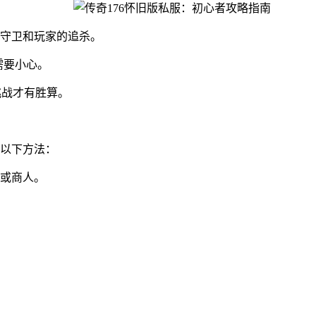
C守卫和玩家的追杀。
需要小心。
挑战才有胜算。
以下方法：
或商人。