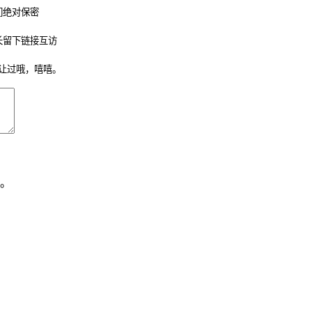
们绝对保密
长留下链接互访
让过哦，嘻嘻。
。