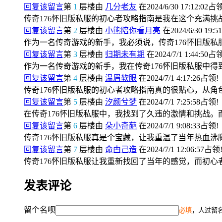
回复该留言
第
1
层楼由
几分老友
在2024/6/30 17:12:02占
传奇176怀旧版私服的初心者攻略指南是我在这个充满
回复该留言
第
2
层楼由
小熊陪你看月亮
在2024/6/30 19:5
作为一名传奇游戏的新手，我必须说，传奇176怀旧版
回复该留言
第
3
层楼由
归期未有期
在2024/7/1 1:44:50占
作为一名传奇游戏的新手，我在传奇176怀旧版私服中
回复该留言
第
4
层楼由
温眉软眼
在2024/7/1 4:17:26占领!
传奇176怀旧版私服的初心者攻略指南真的很贴心，从
回复该留言
第
5
层楼由
汐颜兮梦
在2024/7/1 7:25:58占领!
在传奇176怀旧版私服中，我找到了久违的激情和挑战
回复该留言
第
6
层楼由
朵小奇葩
在2024/7/1 9:08:33占领!
传奇176怀旧版私服真是个宝藏，让我重温了当年热血
回复该留言
第
7
层楼由
命甴己造
在2024/7/1 12:06:57占领
传奇176怀旧版私服让我重新找回了当年的感觉，而初
发表评论
留个名呗
必填
，人过留名