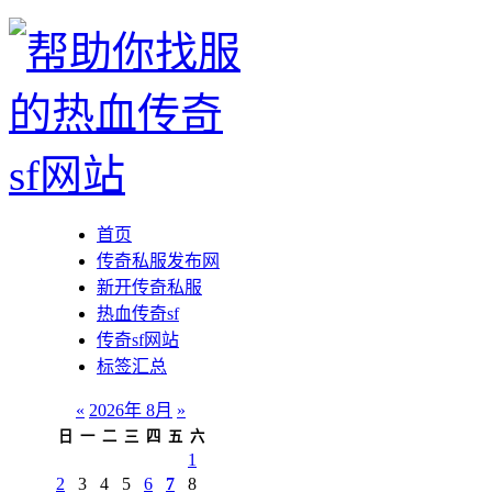
首页
传奇私服发布网
新开传奇私服
热血传奇sf
传奇sf网站
标签汇总
«
2026年 8月
»
日
一
二
三
四
五
六
1
2
3
4
5
6
7
8