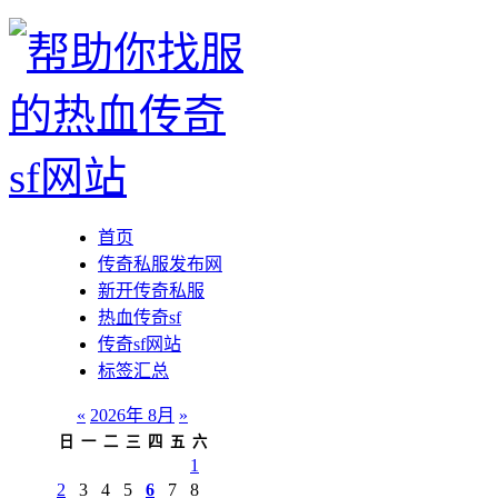
首页
传奇私服发布网
新开传奇私服
热血传奇sf
传奇sf网站
标签汇总
«
2026年 8月
»
日
一
二
三
四
五
六
1
2
3
4
5
6
7
8