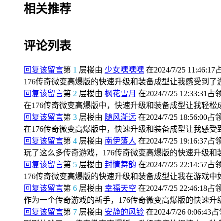
相关推荐
评论列表
回复该留言
第
1
层楼由
少女嘿嘿嘿
在2024/7/25 11:46:1
176传奇微变高爆版的快速升级和装备成型让我感受到
回复该留言
第
2
层楼由
枫花雪月
在2024/7/25 12:33:31占
在176传奇微变高爆版中，快速升级和装备成型让我轻松
回复该留言
第
3
层楼由
随风渐远
在2024/7/25 18:56:00占
在176传奇微变高爆版中，快速升级和装备成型让我感
回复该留言
第
4
层楼由
南伊落人
在2024/7/25 19:16:37占
玩了这么多传奇游戏，176传奇微变高爆版的快速升级
回复该留言
第
5
层楼由
封情舞韵
在2024/7/25 22:14:57占
176传奇微变高爆版的快速升级和装备成型让我在游戏中
回复该留言
第
6
层楼由
幸福天空
在2024/7/25 22:46:18占
作为一个传奇游戏的新手，176传奇微变高爆版的快速
回复该留言
第
7
层楼由
安静的风铃
在2024/7/26 0:06:43