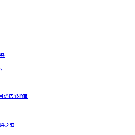
锋
？
本最优搭配指南
胜之道