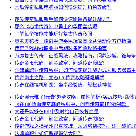
木瓜传奇私服电脑版如何快速提升角色等级？
迷失传奇私服新手如何快速刷装备提升战力？
那么《心术传奇》中勇士的华丽套装呢
了解每个技能才能玩好复古传奇私服
零氪天花板！传奇手游平民玩家高收益活动全方位指南
传奇游戏战战职业中后期装备回收攻略指南
万魔复古传奇：征战玛法，攻略指南，问鼎沙城，谁与争
传奇金币代码：刷金致富，问道传奇巅峰？
斗魂单职业传奇私服：如何快速提升战力成为服务器霸主
传奇霸主之路：变态176传奇攻略疑难解惑
传奇在线挂机刷图：坐享经验值，轻松获神装
传奇混元靴子[元素]超全攻略：属性解析+实战技巧+版
《在180热血传奇巅峰私服中，问鼎传奇巅峰的秘籍》
大还丹能够在PK中及时给自己恢复血量
传奇金币代码：刷金致富，问道传奇巅峰？
传奇游戏之揭秘沙巴克攻城：从战略到技巧，逐一破解取
法师单职业如何傲视玛法大陆？