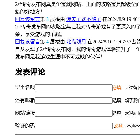
2sf传奇发布网真是个宝藏网站，里面的攻略宝典超级全
籍的好地方！
回复该留言
第
3
层楼由
迷失了就不酷了
在2024/8/9 19:40
2sf传奇发布网的攻略宝典让我对传奇游戏有了更深入
余，享受游戏的乐趣。
回复该留言
第
4
层楼由
北岛残月
在2024/8/10 12:07:57占
自从发现了2sf传奇发布网，我的传奇游戏体验提升了一
发布网是我游戏生涯中不可或缺的伙伴！
发表评论
留个名呗
必填
，人过留名
还有邮箱
选填，填了我
网站链接
选填，欢迎站
验证的码
必填
，不填不