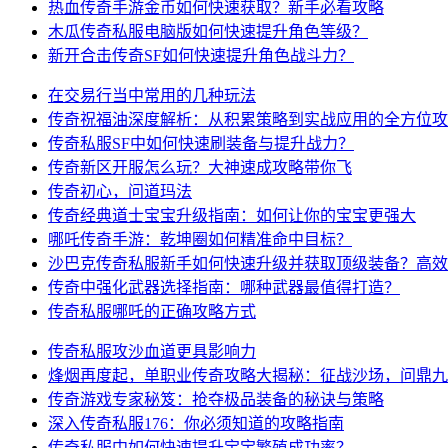
热血传奇手游金币如何快速获取？新手必看攻略
木瓜传奇私服电脑版如何快速提升角色等级？
新开合击传奇SF如何快速提升角色战斗力？
在交易行当中常用的几种玩法
传奇祝福油深度解析：从积累策略到实战应用的全方位攻
传奇私服SF中如何快速刷装备与提升战力？
传奇新区开服怎么玩？大神速成攻略带你飞
传奇初心，问道玛法
传奇经典道士宝宝升级指南：如何让你的宝宝更强大
哪吒传奇手游：乾坤圈如何精准命中目标？
沙巴克传奇私服新手如何快速升级并获取顶级装备？高效
传奇中强化武器选择指南：哪种武器最值得打造？
传奇私服哪吒的正确攻略方式
传奇私服攻沙血道更具影响力
烽烟再度起，单职业传奇攻略大揭秘：征战沙场，问鼎九
传奇游戏专家秘笈：抢夺极品装备的秘诀与策略
深入传奇私服176：你必须知道的攻略指南
传奇私服中如何快速提升宝宝繁殖成功率？