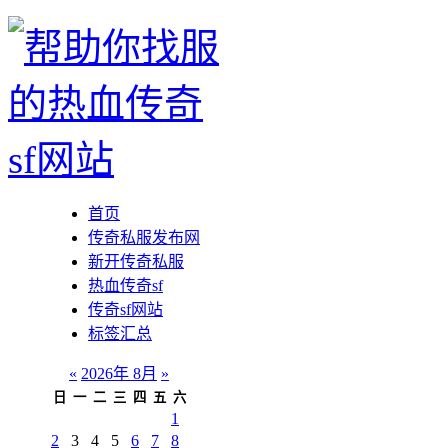
首页
传奇私服发布网
新开传奇私服
热血传奇sf
传奇sf网站
标签汇总
«
2026年 8月
»
日
一
二
三
四
五
六
1
2
3
4
5
6
7
8