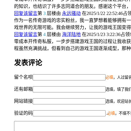
的知识，也结识了许多志同道合的朋友。感谢这个平台，
回复该留言
第
3
层楼由
永远骚动
在2025/1/22 22:52:46占
作为一名传奇游戏的忠实粉丝，我一直梦想着能够拥有一
戏世界的无限可能。我会继续努力，让我的游戏王国变得
回复该留言
第
4
层楼由
海洋陆地
在2025/1/23 3:22:36占领
零成本开传奇私服，一步步搭建游戏王国的过程让我收获
程虽然充满挑战，但看到自己的游戏王国逐渐成型，那种
发表评论
留个名呗
必填
，人过留名
还有邮箱
选填，填了我
网站链接
选填，欢迎站
验证的码
必填
，不填不