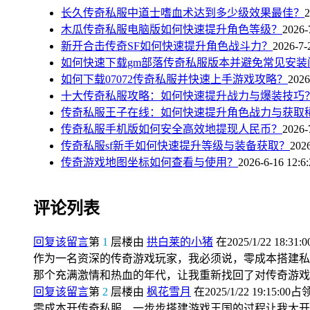
长久传奇私服中道士嗜血术达到多少级效果最佳？
2
木瓜传奇私服电脑版如何快速提升角色等级？
2026-
新开合击传奇SF如何快速提升角色战斗力？
2026-7-
如何快速下载gm部落传奇私服版本并避免常见安装
如何下载07072传奇私服并快速上手游戏攻略？
2026
十大传奇私服攻略：如何快速提升战力与爆装技巧
传奇私服王子在线：如何快速提升角色战力与获取
传奇私服手机版如何安全高效地提现人民币？
2026-
传奇私服sf新手如何快速提升等级与装备获取？
2026
传奇游戏地图坐标如何查看与使用？
2026-6-16 12:6
评论列表
回复该留言
第
1
层楼由
拱白莱的小猪
在2025/1/22 18:31:
作为一名资深的传奇游戏玩家，我必须说，零成本搭建私
那个充满激情和热血的年代，让我重新找回了对传奇游戏
回复该留言
第
2
层楼由
枫花雪月
在2025/1/22 19:15:00占
零成本开传奇私服，一步步搭建游戏王国的过程让我大开