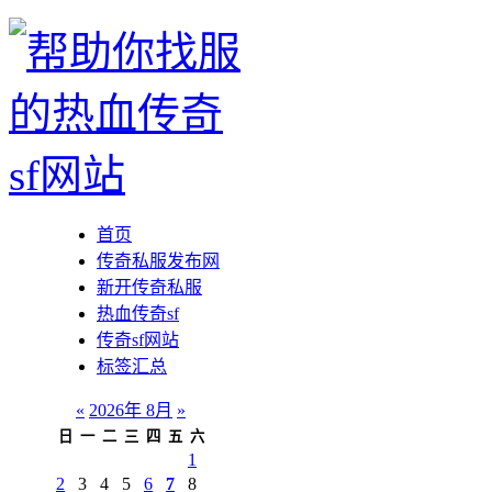
首页
传奇私服发布网
新开传奇私服
热血传奇sf
传奇sf网站
标签汇总
«
2026年 8月
»
日
一
二
三
四
五
六
1
2
3
4
5
6
7
8