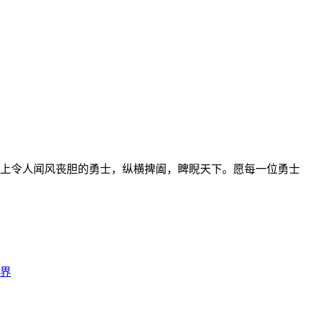
上令人闻风丧胆的勇士，纵横捭阖，睥睨天下。愿每一位勇士
界