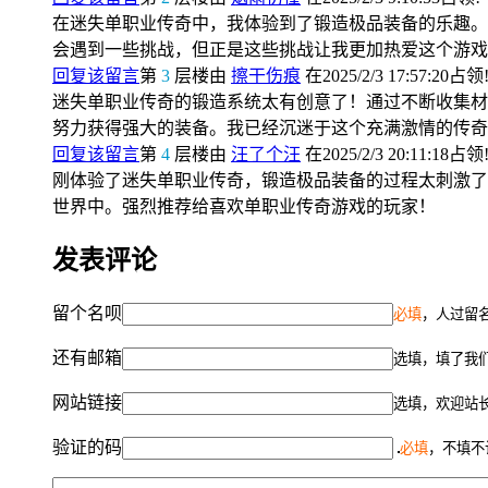
在迷失单职业传奇中，我体验到了锻造极品装备的乐趣。
会遇到一些挑战，但正是这些挑战让我更加热爱这个游戏
回复该留言
第
3
层楼由
擦干伤痕
在2025/2/3 17:57:20占领
迷失单职业传奇的锻造系统太有创意了！通过不断收集材
努力获得强大的装备。我已经沉迷于这个充满激情的传奇
回复该留言
第
4
层楼由
汪了个汪
在2025/2/3 20:11:18占领
刚体验了迷失单职业传奇，锻造极品装备的过程太刺激了
世界中。强烈推荐给喜欢单职业传奇游戏的玩家！
发表评论
留个名呗
必填
，人过留名
还有邮箱
选填，填了我
网站链接
选填，欢迎站
验证的码
必填
，不填不