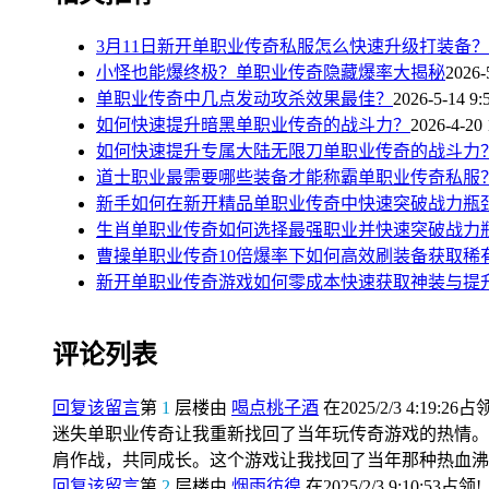
3月11日新开单职业传奇私服怎么快速升级打装备？
小怪也能爆终极？单职业传奇隐藏爆率大揭秘
2026-
单职业传奇中几点发动攻杀效果最佳？
2026-5-14 9:
如何快速提升暗黑单职业传奇的战斗力？
2026-4-20 
如何快速提升专属大陆无限刀单职业传奇的战斗力
道士职业最需要哪些装备才能称霸单职业传奇私服
新手如何在新开精品单职业传奇中快速突破战力瓶
生肖单职业传奇如何选择最强职业并快速突破战力
曹操单职业传奇10倍爆率下如何高效刷装备获取稀
新开单职业传奇游戏如何零成本快速获取神装与提
评论列表
回复该留言
第
1
层楼由
喝点桃子酒
在2025/2/3 4:19:26占
迷失单职业传奇让我重新找回了当年玩传奇游戏的热情。
肩作战，共同成长。这个游戏让我找回了当年那种热血沸
回复该留言
第
2
层楼由
烟雨彷徨
在2025/2/3 9:10:53占领!