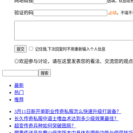
网站链接
选填，欢迎站
验证的码
必填
，不填不
记住我,下次回复时不用重新输入个人信息
◎欢迎参与讨论，请在这里发表您的看法、交流您的观点
最新
热门
推荐
3月11日新开单职业传奇私服怎么快速升级打装备？
长久传奇私服中道士嗜血术达到多少级效果最佳？
超变传奇兵种如何突破困局？
盟重传送员在蜀山倍攻版本中具体有哪些功能与使用技巧