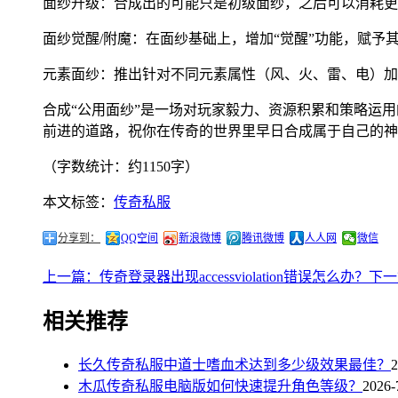
面纱升级：合成出的可能只是初级面纱，之后可以消耗更
面纱觉醒/附魔：在面纱基础上，增加“觉醒”功能，赋予
元素面纱：推出针对不同元素属性（风、火、雷、电）加
合成“公用面纱”是一场对玩家毅力、资源积累和策略运
前进的道路，祝你在传奇的世界里早日合成属于自己的神
（字数统计：约1150字）
本文标签：
传奇私服
分享到：
QQ空间
新浪微博
腾讯微博
人人网
微信
上一篇：传奇登录器出现accessviolation错误怎么办？
下一
相关推荐
长久传奇私服中道士嗜血术达到多少级效果最佳？
2
木瓜传奇私服电脑版如何快速提升角色等级？
2026-