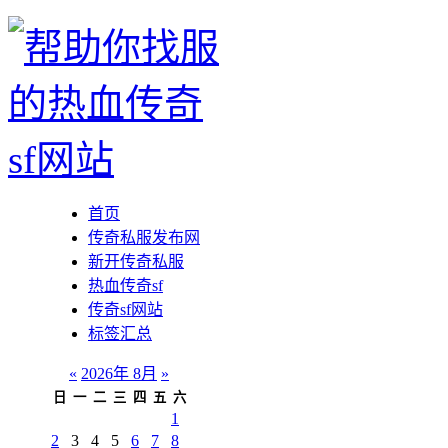
首页
传奇私服发布网
新开传奇私服
热血传奇sf
传奇sf网站
标签汇总
«
2026年 8月
»
日
一
二
三
四
五
六
1
2
3
4
5
6
7
8