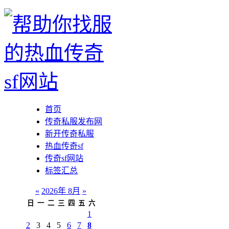
首页
传奇私服发布网
新开传奇私服
热血传奇sf
传奇sf网站
标签汇总
«
2026年 8月
»
日
一
二
三
四
五
六
1
2
3
4
5
6
7
8