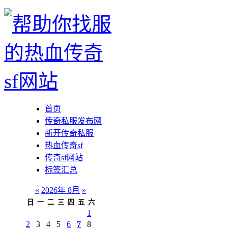
首页
传奇私服发布网
新开传奇私服
热血传奇sf
传奇sf网站
标签汇总
«
2026年 8月
»
日
一
二
三
四
五
六
1
2
3
4
5
6
7
8