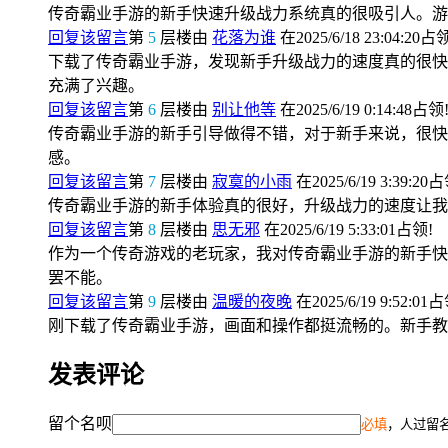
传奇霸业手游的新手快速升级战力系统真的很吸引人。游
回复该留言
第
5
层楼由
花落为谁
在2025/6/18 23:04:20占
下载了传奇霸业手游，发现新手升级战力的速度真的很快
充满了兴趣。
回复该留言
第
6
层楼由
别让他等
在2025/6/19 0:14:48占领
传奇霸业手游的新手引导做得不错，对于新手来说，很快
感。
回复该留言
第
7
层楼由
寂寞的小雨
在2025/6/19 3:39:20
传奇霸业手游的新手体验真的很好，升级战力的速度让我
回复该留言
第
8
层楼由
思无邪
在2025/6/19 5:33:01占领!
作为一个传奇游戏的老玩家，我对传奇霸业手游的新手快
罢不能。
回复该留言
第
9
层楼由
温暖的夜晚
在2025/6/19 9:52:01
刚下载了传奇霸业手游，画面和操作都挺流畅的。新手教
发表评论
留个名呗
必填
，人过留名