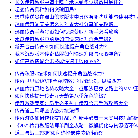
长久传奇私服中道士嗜血术达到多少级效果最佳？
超变传奇兵种如何突破困局？
盟重传送员在蜀山倍攻版本中具体有哪些功能与使用技巧
热血传奇闯天关怎么过？求大神分享通关攻略。
热血传奇手游金币如何快速获取？新手必看攻略
木瓜传奇私服电脑版如何快速提升角色等级？
新开合击传奇SF如何快速提升角色战斗力？
我本沉默版本传奇私服如何快速升级与获取装备？
如何高效搭配合击技能快速击败BOSS？
传奇私服sf技术如何快速提升角色战斗力？
传奇世界满级VIP至尊攻略：征战玛法，纵横四方
热血传奇野地名将攻略大全：征服沙巴克之路上的MVP
如何快速提升传奇九天劫第八季角色等级？
传奇游戏专家：新手必备热血传奇合击手游攻略大全
传奇道士用哪些装备对抗法师
传奇游戏如何快速提升战力？新手必看十大实用技巧解析
《2025传奇私服法师单刷全攻略：微操优化与资源循环
道士与战士PK时如何选择最佳装备搭配？