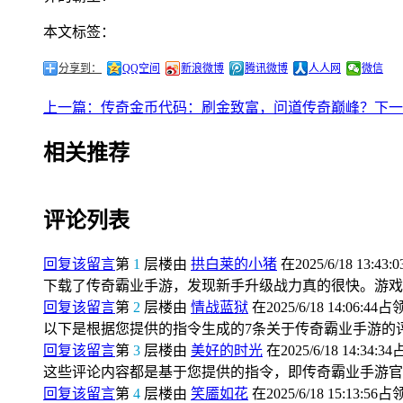
本文标签：
分享到：
QQ空间
新浪微博
腾讯微博
人人网
微信
上一篇：传奇金币代码：刷金致富，问道传奇巅峰？
下一
相关推荐
评论列表
回复该留言
第
1
层楼由
拱白莱的小猪
在2025/6/18 13:43:
下载了传奇霸业手游，发现新手升级战力真的很快。游戏
回复该留言
第
2
层楼由
情战蓝狱
在2025/6/18 14:06:44占
以下是根据您提供的指令生成的7条关于传奇霸业手游的
回复该留言
第
3
层楼由
美好的时光
在2025/6/18 14:34:3
这些评论内容都是基于您提供的指令，即传奇霸业手游官
回复该留言
第
4
层楼由
笑靥如花
在2025/6/18 15:13:56占