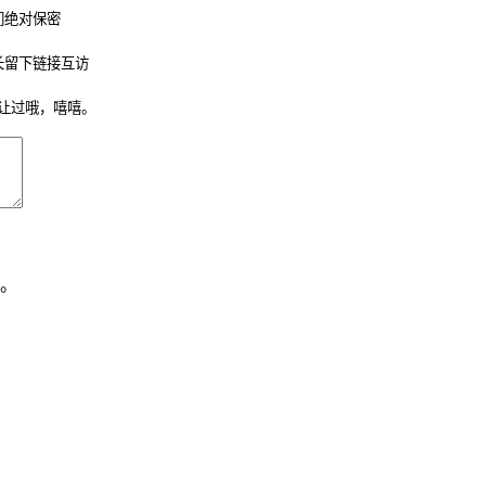
们绝对保密
长留下链接互访
让过哦，嘻嘻。
。