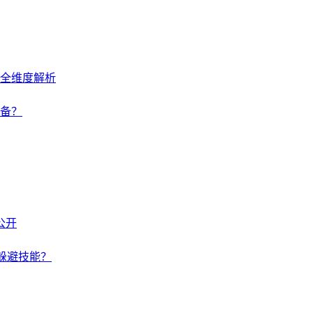
的全维度解析
备？
公开
躲避技能？