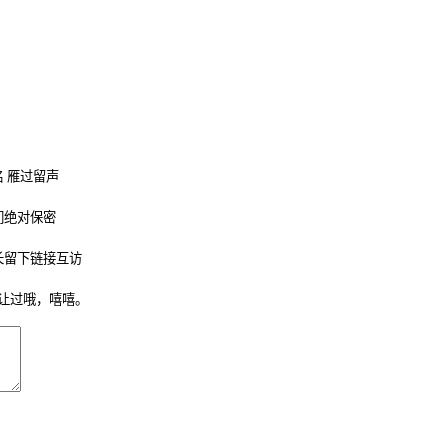
 雁过留声
们绝对保密
长留下链接互访
让过哦，嘻嘻。