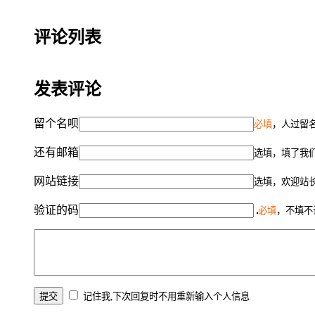
评论列表
发表评论
留个名呗
必填
，人过留名
还有邮箱
选填，填了我
网站链接
选填，欢迎站
验证的码
必填
，不填不
记住我,下次回复时不用重新输入个人信息