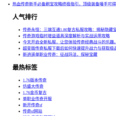
热血传奇新手必备刷宝攻略终极指引，顶级装备唾手可得
人气排行
传奇永恒：三端互通1.80复古私服攻略：揭秘隐藏
传奇游戏临时增益道具深度解析与实战运用攻略
今天开启全新私服，让您体验传奇经典战斗的乐趣
超变版传奇私服下载后如何快速提升战力与获取极
新逍遥单职业传奇：征战玛法，探秘宝藏
最热标签
1.76版本传奇
仿盛大传奇
1.76金币复古
单职业传奇开服
新开传奇sf
传奇sf网站