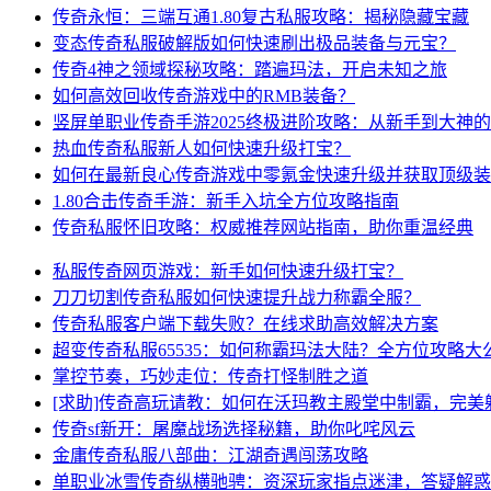
传奇永恒：三端互通1.80复古私服攻略：揭秘隐藏宝藏
变态传奇私服破解版如何快速刷出极品装备与元宝？
传奇4神之领域探秘攻略：踏遍玛法，开启未知之旅
如何高效回收传奇游戏中的RMB装备？
竖屏单职业传奇手游2025终极进阶攻略：从新手到大神
热血传奇私服新人如何快速升级打宝？
如何在最新良心传奇游戏中零氪金快速升级并获取顶级装
1.80合击传奇手游：新手入坑全方位攻略指南
传奇私服怀旧攻略：权威推荐网站指南，助你重温经典
私服传奇网页游戏：新手如何快速升级打宝？
刀刀切割传奇私服如何快速提升战力称霸全服？
传奇私服客户端下载失败？在线求助高效解决方案
超变传奇私服65535：如何称霸玛法大陆？全方位攻略大
掌控节奏，巧妙走位：传奇打怪制胜之道
[求助]传奇高玩请教：如何在沃玛教主殿堂中制霸，完美
传奇sf新开：屠魔战场选择秘籍，助你叱咤风云
金庸传奇私服八部曲：江湖奇遇闯荡攻略
单职业冰雪传奇纵横驰骋：资深玩家指点迷津，答疑解惑