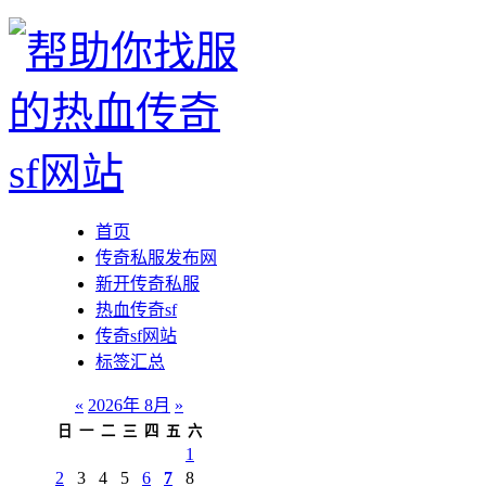
首页
传奇私服发布网
新开传奇私服
热血传奇sf
传奇sf网站
标签汇总
«
2026年 8月
»
日
一
二
三
四
五
六
1
2
3
4
5
6
7
8